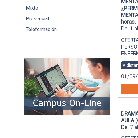
MENTA
Mixto
¿PERM
MENTAL
Presencial
horas.
Del 1 
Teleformación
OFERT
PERSO
ENFER
A dista
01/09/
DRAMA
AULA (
Del 7 