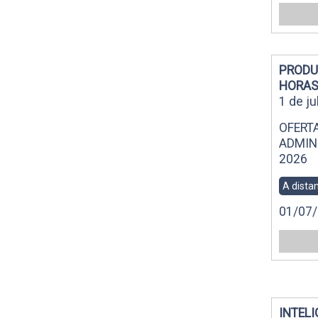
PRODU
HORAS
1 de ju
OFERT
ADMIN
2026
A dista
01/07/
INTELI