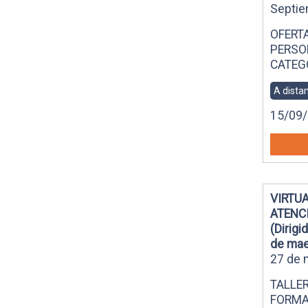
Septie
OFERT
PERSO
CATEG
A dista
15/09/
VIRTUA
ATENCI
(Dirig
de mae
27 de 
TALLE
FORMA